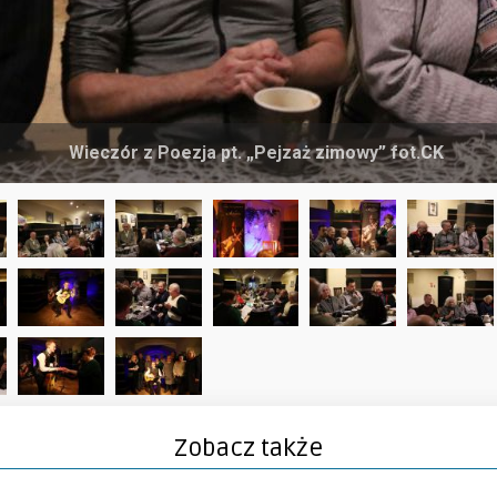
Wieczór z Poezja pt. „Pejzaż zimowy” fot.CK
Zobacz także