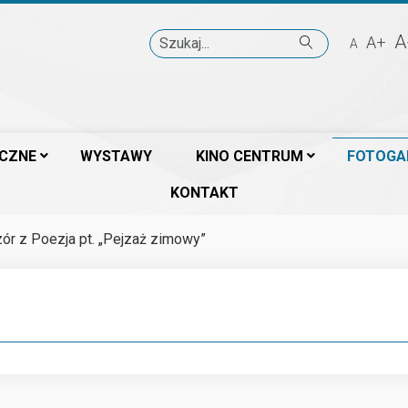
Szukaj
A
A+
A
ICZNE
WYSTAWY
KINO CENTRUM
FOTOGA
KONTAKT
ór z Poezja pt. „Pejzaż zimowy”