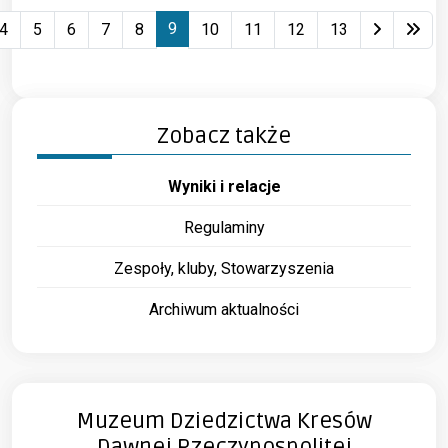
9
4
5
6
7
8
10
11
12
13
Strona 9 z 23
Zobacz także
Wyniki i relacje
Regulaminy
Zespoły, kluby, Stowarzyszenia
Archiwum aktualności
Muzeum Dziedzictwa Kresów
Dawnej Rzeczypospolitej