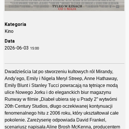
Kategoria
Kino
Data
2026-06-03
15:00
Dwadzieścia lat po stworzeniu kultowych ról Mirandy,
Andy’ego, Emily i Nigela Meryl Streep, Anne Hathaway,
Emily Blunt i Stanley Tucci powracają na tętniące modą
ulice Nowego Jorku i do eleganckich biur magazynu
Runway w filmie „Diabeł ubiera się u Prady 2” wytwórni
20th Century Studios, długo oczekiwanej kontynuacji
fenomenalnego hitu z 2006 roku, który ukształtował całe
pokolenie. Zareżyserię odpowiada David Frankel,
scenariusz napisała Aline Brosh McKenna, producentem