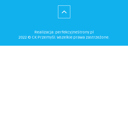
Realizacja:
perfekcyjneStrony.pl
2022 © CK Przemyśl. Wszelkie prawa zastrzeżone.
Ta witryna wykorzystuje pliki cookie. Są
one niezbędne do tego, aby jak
najlepiej wykorzystać zasoby strony
internetowej, na której się znajdujesz.
Żadna ze znajdujących się w nich
informacji, nie będzie służyć do
zidentyfikowania Ciebie.