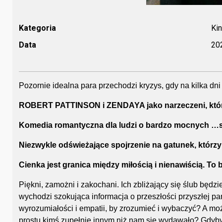
Kategoria
Ki
Data
20
Pozornie idealna para przechodzi kryzys, gdy na kilka d
ROBERT PATTINSON i ZENDAYA jako narzeczeni, którz
Komedia romantyczna dla ludzi o bardzo mocnych …
Niezwykle odświeżające spojrzenie na gatunek, którzy 
Cienka jest granica między miłością i nienawiścią. To
Piękni, zamożni i zakochani. Ich zbliżający się ślub będz
wychodzi szokująca informacja o przeszłości przyszłej pa
wyrozumiałości i empatii, by zrozumieć i wybaczyć? A moż
prostu kimś zupełnie innym niż nam się wydawało? Gdyby