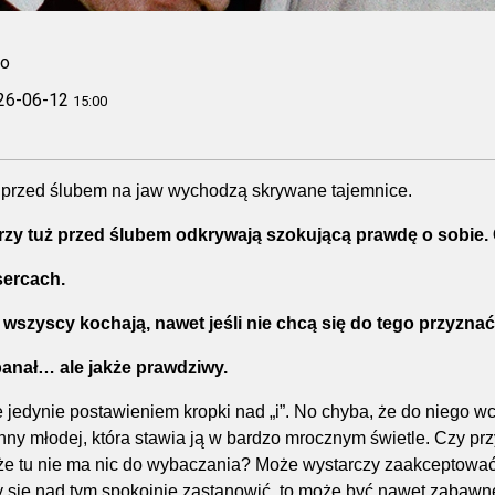
no
26-06-12
15:00
ni przed ślubem na jaw wychodzą skrywane tajemnice.
y tuż przed ślubem odkrywają szokującą prawdę o sobie.
sercach.
wszyscy kochają, nawet jeśli nie chcą się do tego przyznać
 banał… ale jakże prawdziwy.
ie jedynie postawieniem kropki nad „i”. No chyba, że do niego wc
nny młodej, która stawia ją w bardzo mrocznym świetle. Czy przy
e tu nie ma nic do wybaczania? Może wystarczy zaakceptować fak
 się nad tym spokojnie zastanowić, to może być nawet zabawne